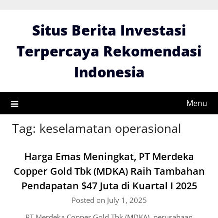
Skip
to
Situs Berita Investasi
content
Terpercaya Rekomendasi
Indonesia
Menu
Tag:
keselamatan operasional
Harga Emas Meningkat, PT Merdeka
Copper Gold Tbk (MDKA) Raih Tambahan
Pendapatan $47 Juta di Kuartal I 2025
Posted on July 1, 2025
PT Merdeka Copper Gold Tbk (MDKA), perusahaan