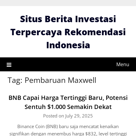
Skip
to
Situs Berita Investasi
content
Terpercaya Rekomendasi
Indonesia
Menu
Tag:
Pembaruan Maxwell
BNB Capai Harga Tertinggi Baru, Potensi
Sentuh $1.000 Semakin Dekat
Posted on July 29, 2025
Binance Coin (BNB) baru saja mencatat kenaikan
signifikan dengan menembus harga $832, level tertinggi