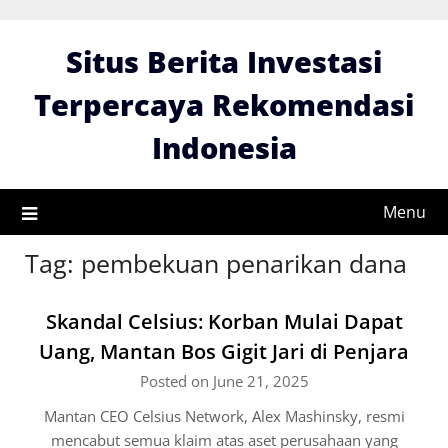
Skip
to
Situs Berita Investasi
content
Terpercaya Rekomendasi
Indonesia
Menu
Tag:
pembekuan penarikan dana
Skandal Celsius: Korban Mulai Dapat
Uang, Mantan Bos Gigit Jari di Penjara
Posted on June 21, 2025
Mantan CEO Celsius Network, Alex Mashinsky, resmi
mencabut semua klaim atas aset perusahaan yang