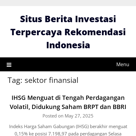
Skip
to
Situs Berita Investasi
content
Terpercaya Rekomendasi
Indonesia
Menu
Tag:
sektor finansial
IHSG Menguat di Tengah Perdagangan
Volatil, Didukung Saham BRPT dan BBRI
Posted on May 27, 2025
Indeks Harga Saham Gabungan (IHSG) berakhir menguat
0,15% ke posisi 7.198,97 pada perdagangan Selasa