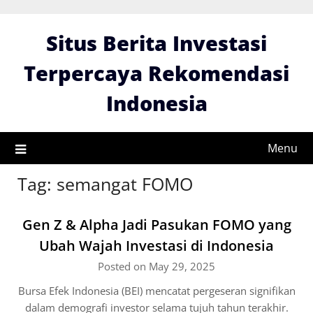
Skip
to
Situs Berita Investasi
content
Terpercaya Rekomendasi
Indonesia
Menu
Tag:
semangat FOMO
Gen Z & Alpha Jadi Pasukan FOMO yang
Ubah Wajah Investasi di Indonesia
Posted on May 29, 2025
Bursa Efek Indonesia (BEI) mencatat pergeseran signifikan
dalam demografi investor selama tujuh tahun terakhir.