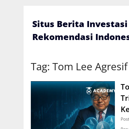
Skip
to
content
Situs Berita Investas
Rekomendasi Indones
Tag:
Tom Lee Agresif
To
Tr
Ke
Pos