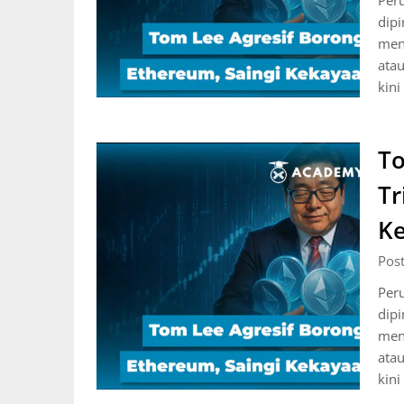
Per
dipi
men
atau
kini
To
Tr
Ke
Pos
Per
dipi
men
atau
kini