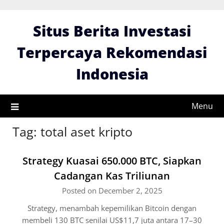
Skip
to
Situs Berita Investasi
content
Terpercaya Rekomendasi
Indonesia
Menu
Tag:
total aset kripto
Strategy Kuasai 650.000 BTC, Siapkan
Cadangan Kas Triliunan
Posted on December 2, 2025
Strategy, menambah kepemilikan Bitcoin dengan
membeli 130 BTC senilai US$11,7 juta antara 17–30