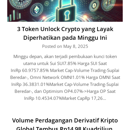
3 Token Unlock Crypto yang Layak
Diperhatikan pada Minggu Ini
Posted on May 8, 2025
Minggu depan, akan terjadi pembukaan kunci token
utama untuk Sui SUI7.85% Harga SUI Saat
IniRp 60.9757.85% Market Cap-Volume Trading-Suplai
Beredar-, Omni Network OMNI1.01% Harga OMNI Saat
IniRp 36.3831.01%Market Cap-Volume Trading-Suplai
Beredar-, dan Optimism OP4.07%->Harga OP Saat
IniRp 10.4534.07%Market CapRp 17,26…
Volume Perdagangan Derivatif Kripto
Global Tembus Rp14,98 Kuadriliun,