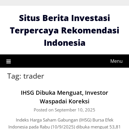
Skip
to
Situs Berita Investasi
content
Terpercaya Rekomendasi
Indonesia
Menu
Tag:
trader
IHSG Dibuka Menguat, Investor
Waspadai Koreksi
Posted on September 10, 2025
Indeks Harga Saham Gabungan (IHSG) Bursa Efek
Indonesia pada Rabu (10/9/2025) dibuka menguat 53,81