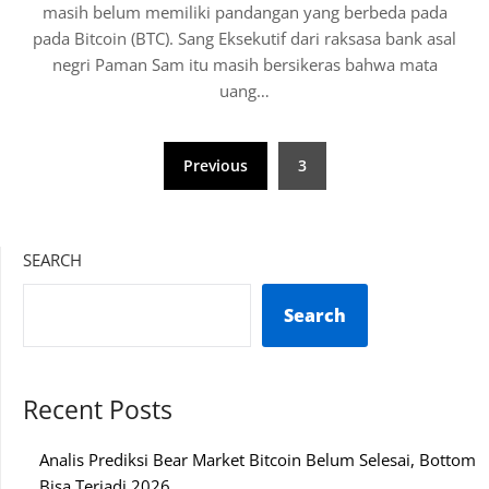
masih belum memiliki pandangan yang berbeda pada
pada Bitcoin (BTC). Sang Eksekutif dari raksasa bank asal
negri Paman Sam itu masih bersikeras bahwa mata
uang…
Posts
Previous
3
pagination
SEARCH
Search
Recent Posts
Analis Prediksi Bear Market Bitcoin Belum Selesai, Bottom
Bisa Terjadi 2026