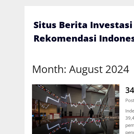
Skip
to
content
Situs Berita Investas
Rekomendasi Indones
Month:
August 2024
34
Pos
Ind
39,4
pem
pen