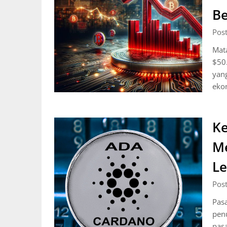
Be
Pos
Mata
$50.
yang
eko
Ke
Me
Le
Pos
Pasa
penu
pasa