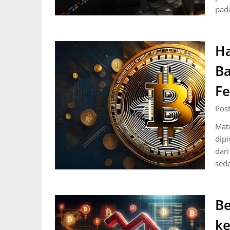
pad
Ha
Ba
Fe
Pos
Mata
dipi
dar
seda
Be
ke