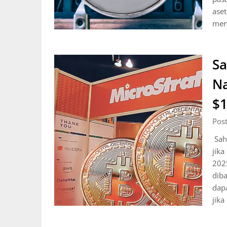
aset
men
Sa
Na
$1
Pos
Sah
jika
2025
diba
dap
jika