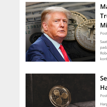
Ma
T
Mi
Pos
Saat
pada
Robe
konf
Se
Ha
Pos
Har