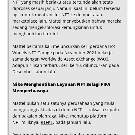
NFT yang masih berlaku atau tertunda akan tetap
diproses sesuai janji. Namun, saat ini belum tersedia
opsi untuk mentransfer NFT ke dompet atau
marketplace lain. Mattel menyebutkan bahwa mereka
sedang mengeksplorasi kemungkinan untuk
menghadirkan fitur ini.
Mattel pertama kali meluncurkan seri perdana Hot
Wheels NFT Garage pada November 2021 bekerja
sama dengan Worldwide
Asset eXchange
(WAX).
Adapun rilisan terbaru, seri ke-10, diluncurkan pada
Desember tahun lalu.
Nike Menghentikan Layanan NFT Selagi FIFA
Memperluasnya
Mattel bukan satu-satunya perusahaan yang mulai
mengurangi aktivitas di dunia NFT — raksasa sepatu
dan pakaian olahraga, Nike, menutup platform
NFT miliknya,
RTFKT
, pada Januari lalu.
Penutupan ini memicu gugatan dari para pemegang