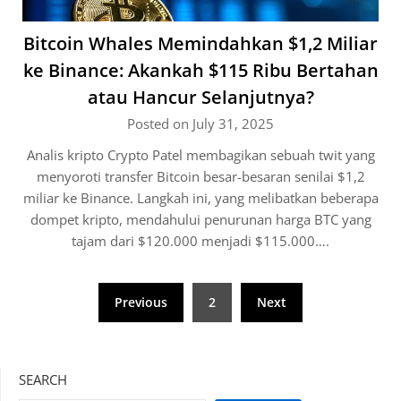
Bitcoin Whales Memindahkan $1,2 Miliar
ke Binance: Akankah $115 Ribu Bertahan
atau Hancur Selanjutnya?
Posted on July 31, 2025
Analis kripto Crypto Patel membagikan sebuah twit yang
menyoroti transfer Bitcoin besar-besaran senilai $1,2
miliar ke Binance. Langkah ini, yang melibatkan beberapa
dompet kripto, mendahului penurunan harga BTC yang
tajam dari $120.000 menjadi $115.000….
Posts
Previous
2
Next
pagination
SEARCH