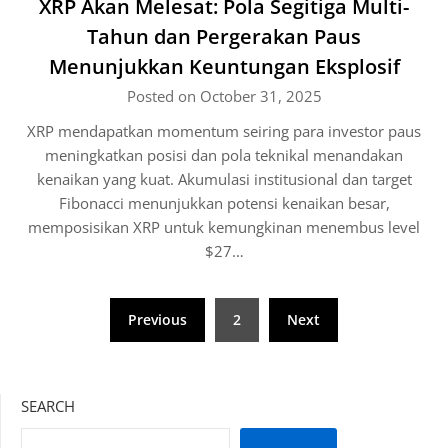
XRP Akan Melesat: Pola Segitiga Multi-
Tahun dan Pergerakan Paus
Menunjukkan Keuntungan Eksplosif
Posted on October 31, 2025
XRP mendapatkan momentum seiring para investor paus
meningkatkan posisi dan pola teknikal menandakan
kenaikan yang kuat. Akumulasi institusional dan target
Fibonacci menunjukkan potensi kenaikan besar,
memposisikan XRP untuk kemungkinan menembus level
$27…
Posts
Previous
2
Next
pagination
SEARCH