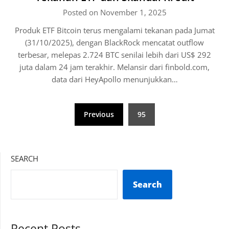
Posted on November 1, 2025
Produk ETF Bitcoin terus mengalami tekanan pada Jumat
(31/10/2025), dengan BlackRock mencatat outflow
terbesar, melepas 2.724 BTC senilai lebih dari US$ 292
juta dalam 24 jam terakhir. Melansir dari finbold.com,
data dari HeyApollo menunjukkan…
Posts
Previous
95
pagination
SEARCH
Search
Recent Posts