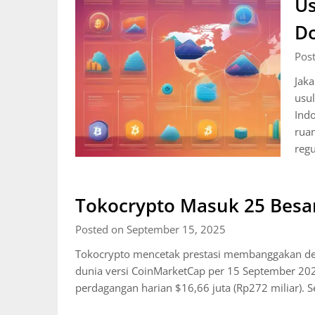
Us
Do
Pos
Jaka
usul
Indo
ruan
regu
Tokocrypto Masuk 25 Besar
Posted on September 15, 2025
Tokocrypto mencetak prestasi membanggakan den
dunia versi CoinMarketCap per 15 September 20
perdagangan harian $16,66 juta (Rp272 miliar). 