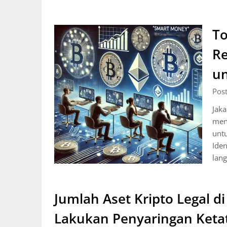
To
Re
un
Pos
Jaka
men
unt
Iden
lan
Jumlah Aset Kripto Legal d
Lakukan Penyaringan Keta