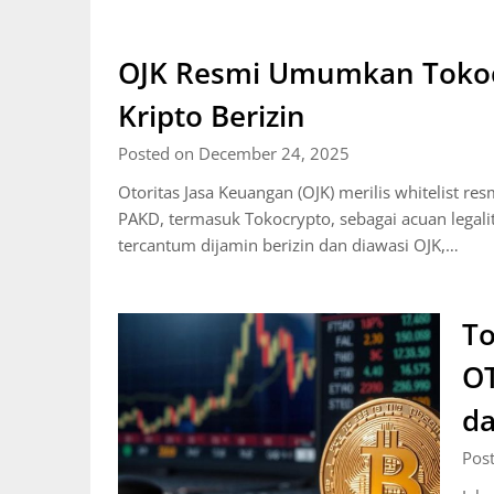
OJK Resmi Umumkan Tokoc
Kripto Berizin
Posted on December 24, 2025
Otoritas Jasa Keuangan (OJK) merilis whitelist r
PAKD, termasuk Tokocrypto, sebagai acuan legali
tercantum dijamin berizin dan diawasi OJK,…
To
OT
da
Pos