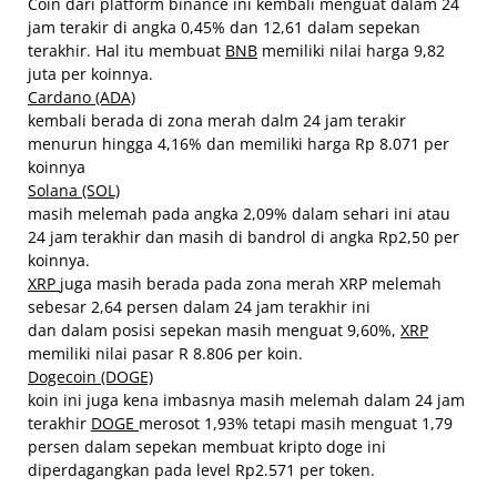
Coin dari platform binance ini kembali menguat dalam 24
jam terakir di angka 0,45% dan 12,61 dalam sepekan
terakhir. Hal itu membuat
BNB
memiliki nilai harga 9,82
juta per koinnya.
Cardano (ADA)
kembali berada di zona merah dalm 24 jam terakir
menurun hingga 4,16% dan memiliki harga Rp 8.071 per
koinnya
Solana (SOL)
masih melemah pada angka 2,09% dalam sehari ini atau
24 jam terakhir dan masih di bandrol di angka Rp2,50 per
koinnya.
XRP
juga masih berada pada zona merah XRP melemah
sebesar 2,64 persen dalam 24 jam terakhir ini
dan dalam posisi sepekan masih menguat 9,60%,
XRP
memiliki nilai pasar R 8.806 per koin.
Dogecoin (DOGE)
koin ini juga kena imbasnya masih melemah dalam 24 jam
terakhir
DOGE
merosot 1,93% tetapi masih menguat 1,79
persen dalam sepekan membuat kripto doge ini
diperdagangkan pada level Rp2.571 per token.