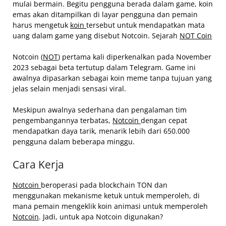
mulai bermain. Begitu pengguna berada dalam game, koin
emas akan ditampilkan di layar pengguna dan pemain
harus mengetuk
koin
tersebut untuk mendapatkan mata
uang dalam game yang disebut Notcoin. Sejarah
NOT Coin
Notcoin (
NOT
) pertama kali diperkenalkan pada November
2023 sebagai beta tertutup dalam Telegram. Game ini
awalnya dipasarkan sebagai koin meme tanpa tujuan yang
jelas selain menjadi sensasi viral.
Meskipun awalnya sederhana dan pengalaman tim
pengembangannya terbatas,
Notcoin
dengan cepat
mendapatkan daya tarik, menarik lebih dari 650.000
pengguna dalam beberapa minggu.
Cara Kerja
Notcoin
beroperasi pada blockchain TON dan
menggunakan mekanisme ketuk untuk memperoleh, di
mana pemain mengeklik koin animasi untuk memperoleh
Notcoin
. Jadi, untuk apa Notcoin digunakan?