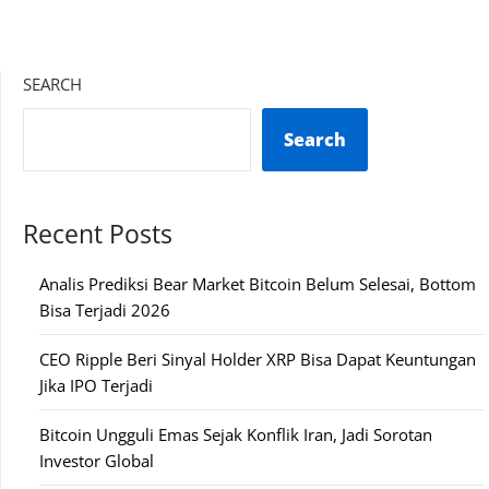
SEARCH
Search
Recent Posts
Analis Prediksi Bear Market Bitcoin Belum Selesai, Bottom
Bisa Terjadi 2026
CEO Ripple Beri Sinyal Holder XRP Bisa Dapat Keuntungan
Jika IPO Terjadi
Bitcoin Ungguli Emas Sejak Konflik Iran, Jadi Sorotan
Investor Global