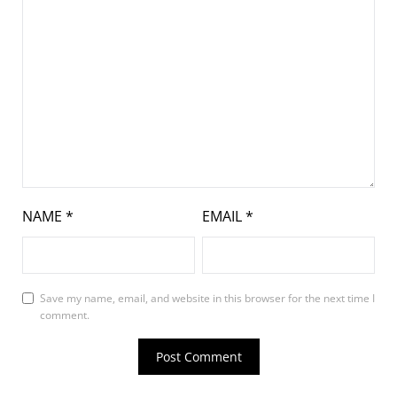
NAME
*
EMAIL
*
Save my name, email, and website in this browser for the next time I
comment.