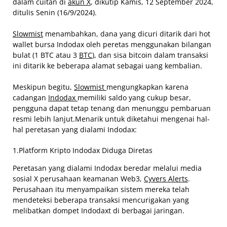
dalam cuitan di
akun X
, dikutip Kamis, 12 September 2024,
ditulis Senin (16/9/2024).
Slowmist
menambahkan, dana yang dicuri ditarik dari hot
wallet bursa Indodax oleh peretas menggunakan bilangan
bulat (1 BTC atau 3
BTC
), dan sisa bitcoin dalam transaksi
ini ditarik ke beberapa alamat sebagai uang kembalian.
Meskipun begitu,
Slowmist
mengungkapkan karena
cadangan
Indodax
memiliki saldo yang cukup besar,
pengguna dapat tetap tenang dan menunggu pembaruan
resmi lebih lanjut.Menarik untuk diketahui mengenai hal-
hal peretasan yang dialami Indodax:
1.Platform Kripto Indodax Diduga Diretas
Peretasan yang dialami Indodax beredar melalui media
sosial X perusahaan keamanan Web3,
Cyvers Alerts
.
Perusahaan itu menyampaikan sistem mereka telah
mendeteksi beberapa transaksi mencurigakan yang
melibatkan dompet Indodaxt di berbagai jaringan.