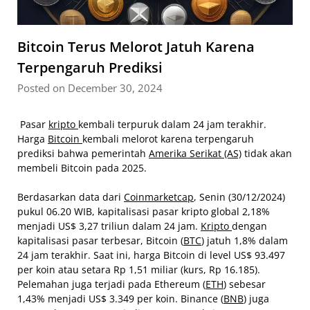
Bitcoin Terus Melorot Jatuh Karena
Terpengaruh Prediksi
Posted on December 30, 2024
Pasar
kripto
kembali terpuruk dalam 24 jam terakhir.
Harga
Bitcoin
kembali melorot karena terpengaruh
prediksi bahwa pemerintah
Amerika Serikat (AS)
tidak akan
membeli Bitcoin pada 2025.
Berdasarkan data dari
Coinmarketcap
, Senin (30/12/2024)
pukul 06.20 WIB, kapitalisasi pasar kripto global 2,18%
menjadi US$ 3,27 triliun dalam 24 jam.
Kripto
dengan
kapitalisasi pasar terbesar, Bitcoin (
BTC
) jatuh 1,8% dalam
24 jam terakhir. Saat ini, harga Bitcoin di level US$ 93.497
per koin atau setara Rp 1,51 miliar (kurs, Rp 16.185).
Pelemahan juga terjadi pada Ethereum (
ETH
) sebesar
1,43% menjadi US$ 3.349 per koin. Binance (
BNB
) juga