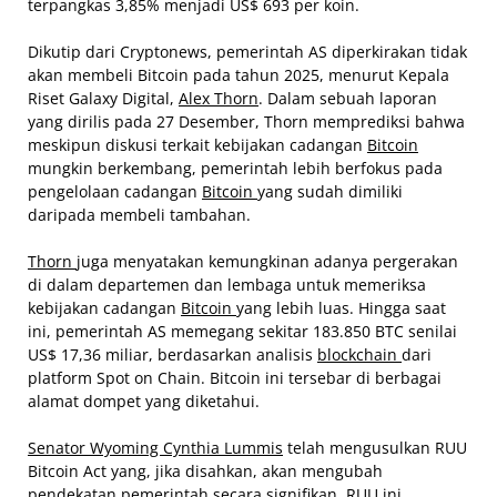
terpangkas 3,85% menjadi US$ 693 per koin.
Dikutip dari Cryptonews, pemerintah AS diperkirakan tidak
akan membeli Bitcoin pada tahun 2025, menurut Kepala
Riset Galaxy Digital,
Alex Thorn
. Dalam sebuah laporan
yang dirilis pada 27 Desember, Thorn memprediksi bahwa
meskipun diskusi terkait kebijakan cadangan
Bitcoin
mungkin berkembang, pemerintah lebih berfokus pada
pengelolaan cadangan
Bitcoin
yang sudah dimiliki
daripada membeli tambahan.
Thorn
juga menyatakan kemungkinan adanya pergerakan
di dalam departemen dan lembaga untuk memeriksa
kebijakan cadangan
Bitcoin
yang lebih luas. Hingga saat
ini, pemerintah AS memegang sekitar 183.850 BTC senilai
US$ 17,36 miliar, berdasarkan analisis
blockchain
dari
platform Spot on Chain. Bitcoin ini tersebar di berbagai
alamat dompet yang diketahui.
Senator Wyoming Cynthia Lummis
telah mengusulkan RUU
Bitcoin Act yang, jika disahkan, akan mengubah
pendekatan pemerintah secara signifikan. RUU ini