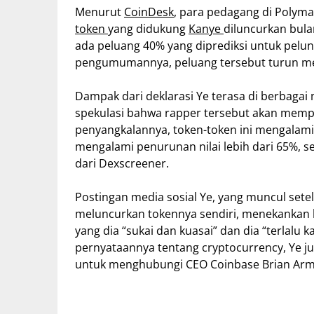
Menurut
CoinDesk
, para pedagang di Polyma
token
yang didukung
Kanye
diluncurkan bula
ada peluang 40% yang diprediksi untuk pelu
pengumumannya, peluang tersebut turun men
Dampak dari deklarasi Ye terasa di berbaga
spekulasi bahwa rapper tersebut akan mempe
penyangkalannya, token-token ini mengalami 
mengalami penurunan nilai lebih dari 65%, 
dari Dexscreener.
Postingan media sosial Ye, yang muncul sete
meluncurkan tokennya sendiri, menekankan b
yang dia “sukai dan kuasai” dan dia “terlalu 
pernyataannya tentang cryptocurrency, Ye j
untuk menghubungi CEO Coinbase Brian Arm