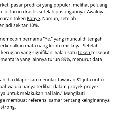
rket, pasar prediksi yang populer, melihat peluang
n ini turun drastis setelah postingannya. Awalnya,
ncuran token
Kanye
. Namun, setelah
jadi sekitar 10%.
i memecoin bernama “Ye,” yang muncul di tengah
rkenalkan mata uang kripto miliknya. Setelah
kerugian yang signifikan. Salah satu
token
tersebut
sementara yang lainnya turun 89%, menurut data
lah dia dilaporkan menolak tawaran $2 juta untuk
ahwa dia hanya terlibat dalam proyek-proyek
kaya untuk melakukan hal lain.” Mengikuti
uga membuat referensi samar tentang keinginannya
strong.