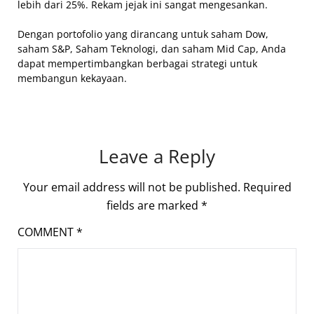
lebih dari 25%. Rekam jejak ini sangat mengesankan.
Dengan portofolio yang dirancang untuk saham Dow,
saham S&P, Saham Teknologi, dan saham Mid Cap, Anda
dapat mempertimbangkan berbagai strategi untuk
membangun kekayaan.
Leave a Reply
Your email address will not be published.
Required
fields are marked
*
COMMENT
*