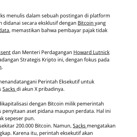
cks menulis dalam sebuah postingan di platform
n didanai secara eksklusif dengan
Bitcoin
yang
data
, memastikan bahwa pembayar pajak tidak
ssent
dan Menteri Perdagangan
Howard Lutnick
angan Strategis Kripto ini, dengan fokus pada
n
.
menandatangani Perintah Eksekutif untuk
is
Sacks
di akun X pribadinya.
kapitalisasi dengan Bitcoin milik pemerintah
es penyitaan aset pidana maupun perdata. Hal ini
ak sepeser pun.
sekitar 200.000 Bitcoin. Namun,
Sacks
mengatakan
kap. Karena itu, perintah eksekutif akan