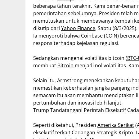
beberapa tahun terakhir. Kami benar-benar m
pemerintahan sebelumnya. Presiden telah m
memutuskan untuk membawanya kembali ke AS
dikutip dari
Yahoo Finance
, Sabtu (8/3/2025).
Ia menyoroti bahwa
Coinbase
(
COIN
) berenc
respons terhadap kejelasan regulasi.
Sedangkan mengenai volatilitas bitcoin (
BTC
membuat
Bitcoin
menjadi nol volatilitas. Kam
Selain itu, Armstrong menekankan kebutuhan
memastikan keberhasilan jangka panjang ind
semacam itu akan membantu menciptakan lin
pertumbuhan dan inovasi lebih lanjut.
Trump Tandatangani Perintah Eksekutif Cada
Seperti diketahui, Presiden
Amerika Serikat
(
eksekutif terkait Cadangan Strategis
Kripto
. 