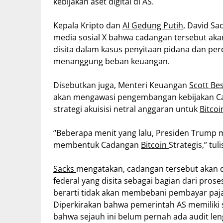
kebijakan aset digital di AS.
Kepala Kripto dan
AI Gedung Putih
, David Sa
media sosial X bahwa cadangan tersebut aka
disita dalam kasus penyitaan pidana dan
per
menanggung beban keuangan.
Disebutkan juga, Menteri Keuangan
Scott Be
akan mengawasi pengembangan kebijakan Cad
strategi akuisisi netral anggaran untuk
Bitcoi
“Beberapa menit yang lalu, Presiden Trump 
membentuk Cadangan
Bitcoin
Strategis,” tul
Sacks
mengatakan, cadangan tersebut akan di
federal yang disita sebagai bagian dari pros
berarti tidak akan membebani pembayar paj
Diperkirakan bahwa pemerintah AS memiliki 
bahwa sejauh ini belum pernah ada audit leng