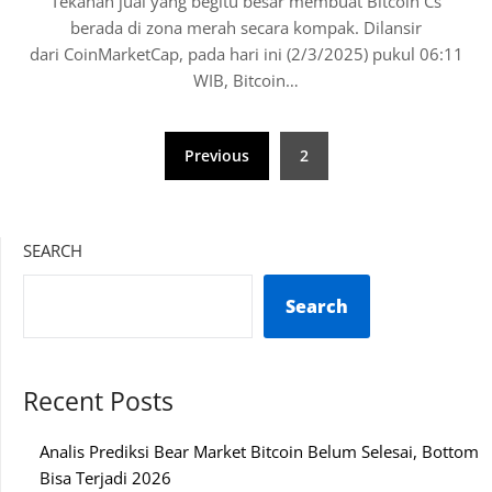
Tekanan jual yang begitu besar membuat Bitcoin Cs
berada di zona merah secara kompak. Dilansir
dari CoinMarketCap, pada hari ini (2/3/2025) pukul 06:11
WIB, Bitcoin…
Posts
Previous
2
pagination
SEARCH
Search
Recent Posts
Analis Prediksi Bear Market Bitcoin Belum Selesai, Bottom
Bisa Terjadi 2026