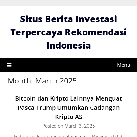
Skip
to
Situs Berita Investasi
content
Terpercaya Rekomendasi
Indonesia
Menu
Month:
March 2025
Bitcoin dan Kripto Lainnya Menguat
Pasca Trump Umumkan Cadangan
Kripto AS
Posted on March 3, 2025
Mata uang kripto menguat pada hari Minggu setelah