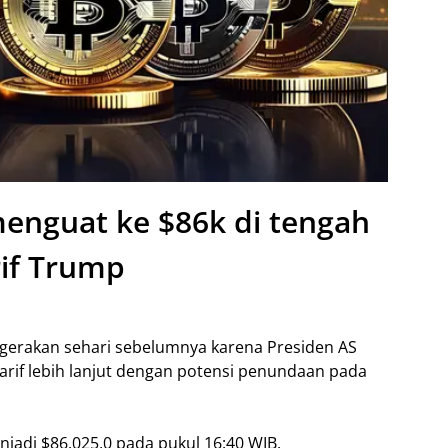
 menguat ke $86k di tengah
rif Trump
rgerakan sehari sebelumnya karena Presiden AS
rif lebih lanjut dengan potensi penundaan pada
njadi $86.025,0 pada pukul 16:40 WIB.