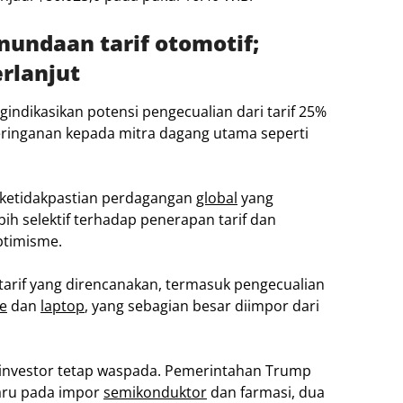
undaan tarif otomotif;
rlanjut
ndikasikan potensi pengecualian dari tarif 25%
ringanan kepada mitra dagang utama seperti
 ketidakpastian perdagangan
global
yang
h selektif terhadap penerapan tarif dan
ptimisme.
arif yang direncanakan, termasuk pengecualian
e
dan
laptop
, yang sebagian besar diimpor dari
investor tetap waspada. Pemerintahan Trump
aru pada impor
semikonduktor
dan farmasi, dua