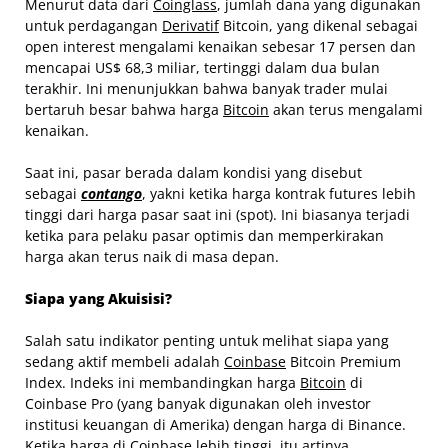
Menurut data dari
Coinglass
, jumlah dana yang digunakan
untuk perdagangan
Derivatif
Bitcoin, yang dikenal sebagai
open interest mengalami kenaikan sebesar 17 persen dan
mencapai US$ 68,3 miliar, tertinggi dalam dua bulan
terakhir. Ini menunjukkan bahwa banyak trader mulai
bertaruh besar bahwa harga
Bitcoin
akan terus mengalami
kenaikan.
Saat ini, pasar berada dalam kondisi yang disebut
sebagai
contango
, yakni ketika harga kontrak futures lebih
tinggi dari harga pasar saat ini (spot). Ini biasanya terjadi
ketika para pelaku pasar optimis dan memperkirakan
harga akan terus naik di masa depan.
Siapa yang Akuisisi?
Salah satu indikator penting untuk melihat siapa yang
sedang aktif membeli adalah
Coinbase
Bitcoin Premium
Index. Indeks ini membandingkan harga
Bitcoin
di
Coinbase Pro (yang banyak digunakan oleh investor
institusi keuangan di Amerika) dengan harga di Binance.
Ketika harga di Coinbase lebih tinggi, itu artinya