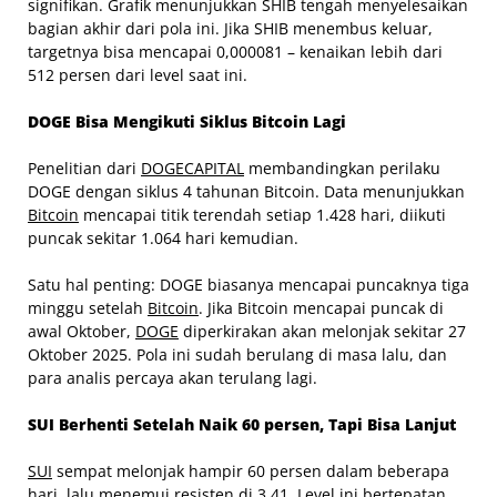
signifikan. Grafik menunjukkan SHIB tengah menyelesaikan
bagian akhir dari pola ini. Jika SHIB menembus keluar,
targetnya bisa mencapai 0,000081 – kenaikan lebih dari
512 persen dari level saat ini.
DOGE Bisa Mengikuti Siklus Bitcoin Lagi
Penelitian dari
DOGECAPITAL
membandingkan perilaku
DOGE dengan siklus 4 tahunan Bitcoin. Data menunjukkan
Bitcoin
mencapai titik terendah setiap 1.428 hari, diikuti
puncak sekitar 1.064 hari kemudian.
Satu hal penting: DOGE biasanya mencapai puncaknya tiga
minggu setelah
Bitcoin
. Jika Bitcoin mencapai puncak di
awal Oktober,
DOGE
diperkirakan akan melonjak sekitar 27
Oktober 2025. Pola ini sudah berulang di masa lalu, dan
para analis percaya akan terulang lagi.
SUI Berhenti Setelah Naik 60 persen, Tapi Bisa Lanjut
SUI
sempat melonjak hampir 60 persen dalam beberapa
hari, lalu menemui resisten di 3,41. Level ini bertepatan