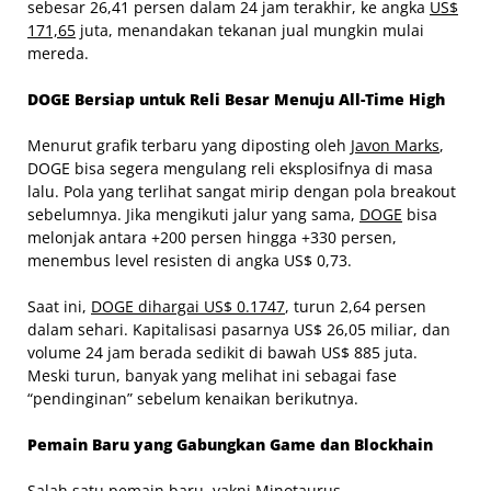
sebesar 26,41 persen dalam 24 jam terakhir, ke angka
US$
171,65
juta, menandakan tekanan jual mungkin mulai
mereda.
DOGE Bersiap untuk Reli Besar Menuju All-Time High
Menurut grafik terbaru yang diposting oleh
Javon Marks
,
DOGE bisa segera mengulang reli eksplosifnya di masa
lalu. Pola yang terlihat sangat mirip dengan pola breakout
sebelumnya. Jika mengikuti jalur yang sama,
DOGE
bisa
melonjak antara +200 persen hingga +330 persen,
menembus level resisten di angka US$ 0,73.
Saat ini,
DOGE dihargai US$ 0.1747
, turun 2,64 persen
dalam sehari. Kapitalisasi pasarnya US$ 26,05 miliar, dan
volume 24 jam berada sedikit di bawah US$ 885 juta.
Meski turun, banyak yang melihat ini sebagai fase
“pendinginan” sebelum kenaikan berikutnya.
Pemain Baru yang Gabungkan Game dan Blockhain
Salah satu pemain baru, yakni
Minotaurus