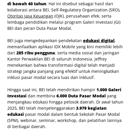
di bawah 40 tahun
. Hal ini disebut sebagai hasil dari
kolaborasi antara BEI, Self-Regulatory Organization (SRO),
Otoritas Jasa Keuangan
(OJK), perusahaan efek, serta
lembaga pendidikan melalui program Galeri Investasi (GI)
BEI dan peran Duta Pasar Modal.
BEI juga mengedepankan pendekatan
edukasi digital
,
memanfaatkan aplikasi IDX Mobile yang kini memiliki lebih
dari
285 ribu pengguna
, serta media sosial dan jaringan
Kantor Perwakilan BEI di seluruh Indonesia. Jeffrey
menekankan bahwa transformasi digital telah menjadi
strategi jangka panjang yang efektif untuk meningkatkan
inklusi pasar modal secara luas dan inklusif.
Hingga saat ini, BEI telah mendirikan hampir
1.000 Galeri
Investasi
dan membina
6.000 Duta Pasar Modal
yang
menjangkau edukasi hingga pelosok daerah. Di awal tahun
2025, BEI telah menyelenggarakan
3.979 kegiatan
edukasi
pasar modal dalam bentuk Sekolah Pasar Modal
(SPM), webinar, seminar, workshop, dan pelatihan lainnya
di berbagai daerah.