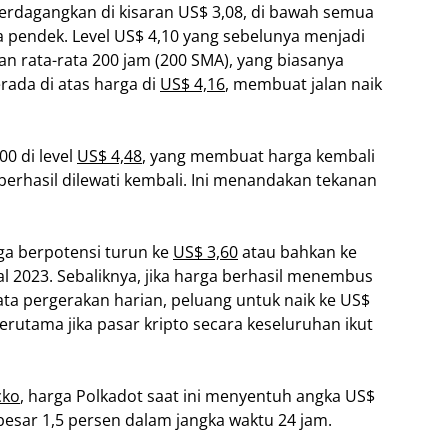
diperdagangkan di kisaran US$ 3,08, di bawah semua
ka pendek. Level US$ 4,10 yang sebelunya menjadi
an rata-rata 200 jam (200 SMA), yang biasanya
erada di atas harga di
US$ 4,16
, membuat jalan naik
0 di level
US$ 4,48
, yang membuat harga kembali
berhasil dilewati kembali. Ini menandakan tekanan
rga berpotensi turun ke
US$ 3,60
atau bahkan ke
awal 2023. Sebaliknya, jika harga berhasil menembus
ata pergerakan harian, peluang untuk naik ke US$
terutama jika pasar kripto secara keseluruhan ikut
cko
, harga Polkadot saat ini menyentuh angka US$
esar 1,5 persen dalam jangka waktu 24 jam.