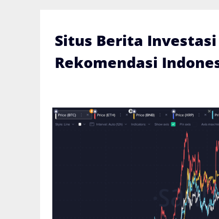
Skip
to
content
Situs Berita Investas
Rekomendasi Indones