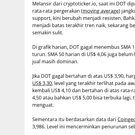
Melansir dari cryptoticker.io, saat ini DOT 
rata-rata pergerakan (
moving average
) jang
support, kini berubah menjadi resisten. Bahk
menjadi batas terakhir tren naik, sekarang b
semakin sulit.
Di grafik harian, DOT gagal menembus SMA 10
turun. SMA 50 harian di US$ 4,06 juga belum 
jual masih dominan.
Jika DOT gagal bertahan di atas US$ 3,90, ha
US$ 3,30
, level yang terakhir terlihat pada 
kembali US$ 4,10 dan bertahan di atas rata-r
4,50 atau bahkan US$ 5,00 bisa terbuka lagi, 
menguat.
Sementara itu berdasarkan data dari
Coinge
3,986. Level ini mencerminkan penurunan seb