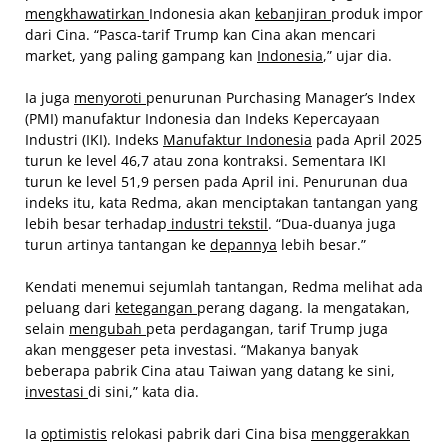
mengkhawatirkan
Indonesia akan
kebanjiran
produk impor
dari Cina. “Pasca-tarif Trump kan Cina akan mencari
market, yang paling gampang kan
Indonesia
,” ujar dia.
Ia juga
menyoroti
penurunan Purchasing Manager’s Index
(PMI) manufaktur Indonesia dan Indeks Kepercayaan
Industri (IKI). Indeks
Manufaktur Indonesia
pada April 2025
turun ke level 46,7 atau zona kontraksi. Sementara IKI
turun ke level 51,9 persen pada April ini. Penurunan dua
indeks itu, kata Redma, akan menciptakan tantangan yang
lebih besar terhadap
industri tekstil
. “Dua-duanya juga
turun artinya tantangan ke
depannya
lebih besar.”
Kendati menemui sejumlah tantangan, Redma melihat ada
peluang dari
ketegangan
perang dagang. Ia mengatakan,
selain
mengubah
peta perdagangan, tarif Trump juga
akan menggeser peta investasi. “Makanya banyak
beberapa pabrik Cina atau Taiwan yang datang ke sini,
investasi
di sini,” kata dia.
Ia
optimistis
relokasi pabrik dari Cina bisa
menggerakkan