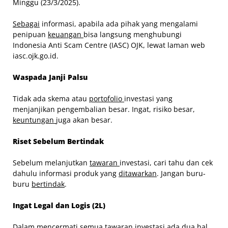
Minggu (23/3/2025).
Sebagai
informasi, apabila ada pihak yang mengalami
penipuan
keuangan
bisa langsung menghubungi
Indonesia Anti Scam Centre (IASC) OJK, lewat laman web
iasc.ojk.go.id.
Waspada Janji Palsu
Tidak ada skema atau
portofolio
investasi yang
menjanjikan pengembalian besar. Ingat, risiko besar,
keuntungan
juga akan besar.
Riset Sebelum Bertindak
Sebelum melanjutkan
tawaran
investasi, cari tahu dan cek
dahulu informasi produk yang
ditawarkan
. Jangan buru-
buru
bertindak
.
Ingat Legal dan Logis (2L)
Dalam
mencermati
semua tawaran investasi ada dua hal