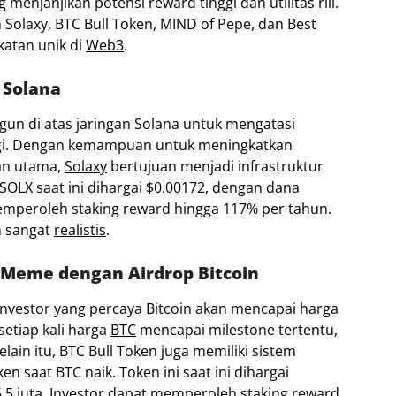
 menjanjikan potensi reward tinggi dan utilitas riil.
 Solaxy, BTC Bull Token, MIND of Pepe, dan Best
katan unik di
Web3
.
 Solana
gun di atas jaringan Solana untuk mengatasi
inggi. Dengan kemampuan untuk meningkatkan
an utama,
Solaxy
bertujuan menjadi infrastruktur
SOLX saat ini dihargai $0.00172, dengan dana
memperoleh staking reward hingga 117% per tahun.
n sangat
realistis
.
n Meme dengan Airdrop Bitcoin
nvestor yang percaya Bitcoin akan mencapai harga
setiap kali harga
BTC
mencapai milestone tertentu,
Selain itu, BTC Bull Token juga memiliki sistem
n saat BTC naik. Token ini saat ini dihargai
,5 juta. Investor dapat memperoleh staking reward