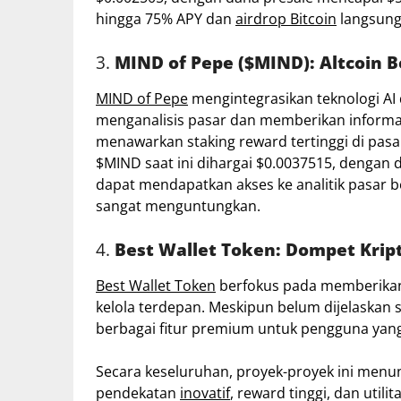
hingga 75% APY dan
airdrop Bitcoin
langsung
3.
MIND of Pepe ($MIND): Altcoin B
MIND of Pepe
mengintegrasikan teknologi A
menganalisis pasar dan memberikan inform
menawarkan staking reward tertinggi di pas
$MIND saat ini dihargai $0.0037515, dengan 
dapat mendapatkan akses ke analitik pasar 
sangat menguntungkan.
4.
Best Wallet Token: Dompet Krip
Best Wallet Token
berfokus pada memberik
kelola terdepan. Meskipun belum dijelaskan se
berbagai fitur premium untuk pengguna yan
Secara keseluruhan, proyek-proyek ini menu
pendekatan
inovatif
, reward tinggi, dan util