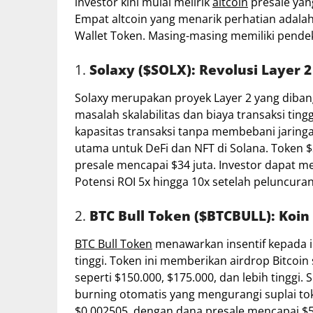
investor kini mulai melirik
altcoin
presale yang
Empat altcoin yang menarik perhatian adalah
Wallet Token. Masing-masing memiliki pende
1.
Solaxy ($SOLX): Revolusi Layer 2
Solaxy merupakan proyek Layer 2 yang diban
masalah skalabilitas dan biaya transaksi t
kapasitas transaksi tanpa membebani jaring
utama untuk DeFi dan NFT di Solana. Token $
presale mencapai $34 juta. Investor dapat 
Potensi ROI 5x hingga 10x setelah peluncura
2.
BTC Bull Token ($BTCBULL): Koi
BTC Bull Token
menawarkan insentif kepada i
tinggi. Token ini memberikan airdrop Bitcoin 
seperti $150.000, $175.000, dan lebih tinggi. 
burning otomatis yang mengurangi suplai toke
$0.002505, dengan dana presale mencapai $5