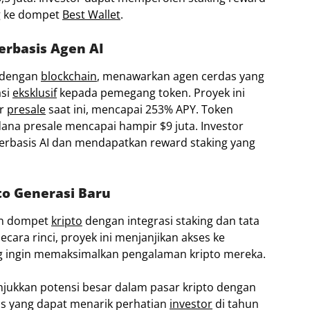
 ke dompet
Best Wallet
.
erbasis Agen AI
I dengan
blockchain
, menawarkan agen cerdas yang
asi
eksklusif
kepada pemegang token. Proyek ini
ar
presale
saat ini, mencapai 253% APY. Token
dana presale mencapai hampir $9 juta. Investor
berbasis AI dan mendapatkan reward staking yang
to Generasi Baru
an dompet
kripto
dengan integrasi staking dan tata
cara rinci, proyek ini menjanjikan akses ke
g ingin memaksimalkan pengalaman kripto mereka.
njukkan potensi besar dalam pasar kripto dengan
itas yang dapat menarik perhatian
investor
di tahun