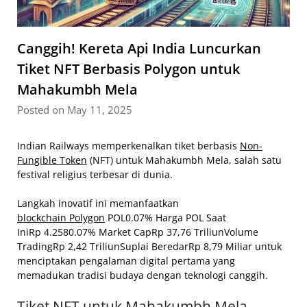
Canggih! Kereta Api India Luncurkan
Tiket NFT Berbasis Polygon untuk
Mahakumbh Mela
Posted on May 11, 2025
Indian Railways memperkenalkan tiket berbasis
Non-
Fungible Token
(NFT) untuk Mahakumbh Mela, salah satu
festival religius terbesar di dunia.
Langkah inovatif ini memanfaatkan
blockchain Polygon
POL0.07% Harga POL Saat
IniRp 4.2580.07% Market CapRp 37,76 TriliunVolume
TradingRp 2,42 TriliunSuplai BeredarRp 8,79 Miliar untuk
menciptakan pengalaman digital pertama yang
memadukan tradisi budaya dengan teknologi canggih.
Tiket NFT untuk Mahakumbh Mela