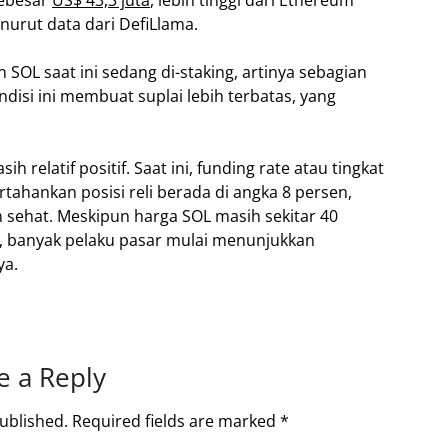
sebesar
US$ 43,3 juta
, lebih tinggi dari Ethereum
enurut data dari DefiLlama.
an SOL saat ini sedang di-staking, artinya sebagian
ndisi ini membuat suplai lebih terbatas, yang
ih relatif positif. Saat ini, funding rate atau tingkat
tahankan posisi reli berada di angka 8 persen,
 sehat. Meskipun harga SOL masih sekitar 40
), banyak pelaku pasar mulai menunjukkan
ya.
e a Reply
ublished.
Required fields are marked
*