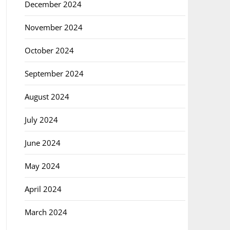
December 2024
November 2024
October 2024
September 2024
August 2024
July 2024
June 2024
May 2024
April 2024
March 2024