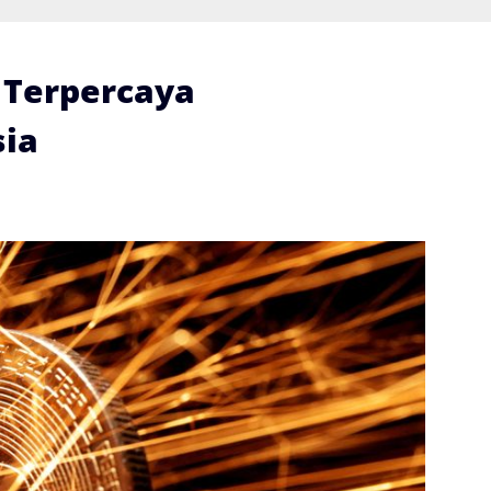
i Terpercaya
ia