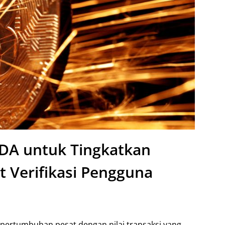
DA untuk Tingkatkan
 Verifikasi Pengguna
pertumbuhan pesat dengan nilai transaksi yang