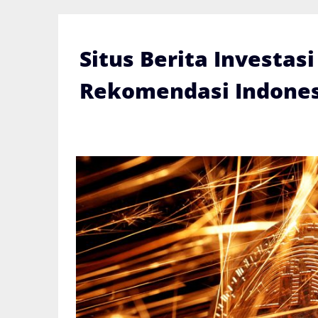
Skip
to
content
Situs Berita Investas
Rekomendasi Indones