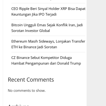
CEO Ripple Beri Sinyal Holder XRP Bisa Dapat
Keuntungan Jika IPO Terjadi
Bitcoin Ungguli Emas Sejak Konflik Iran, Jadi
Sorotan Investor Global
Ethereum Masih Sideways, Lonjakan Transfer
ETH ke Binance Jadi Sorotan
CZ Binance Sebut Kompetitor Diduga
Hambat Pengampunan dari Donald Trump
Recent Comments
No comments to show.