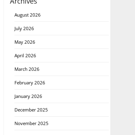
Archives
August 2026
July 2026
May 2026
April 2026
March 2026
February 2026
January 2026
December 2025
November 2025