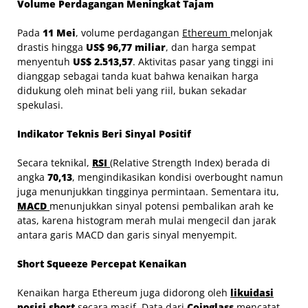
Volume Perdagangan Meningkat Tajam
Pada
11 Mei
, volume perdagangan
Ethereum
melonjak
drastis hingga
US$ 96,77 miliar
, dan harga sempat
menyentuh
US$ 2.513,57
. Aktivitas pasar yang tinggi ini
dianggap sebagai tanda kuat bahwa kenaikan harga
didukung oleh minat beli yang riil, bukan sekadar
spekulasi.
Indikator Teknis Beri Sinyal Positif
Secara teknikal,
RSI
(Relative Strength Index) berada di
angka
70,13
, mengindikasikan kondisi overbought namun
juga menunjukkan tingginya permintaan. Sementara itu,
MACD
menunjukkan sinyal potensi pembalikan arah ke
atas, karena histogram merah mulai mengecil dan jarak
antara garis MACD dan garis sinyal menyempit.
Short Squeeze Percepat Kenaikan
Kenaikan harga Ethereum juga didorong oleh
likuidasi
posisi short
secara masif. Data dari
Coinglass
mencatat