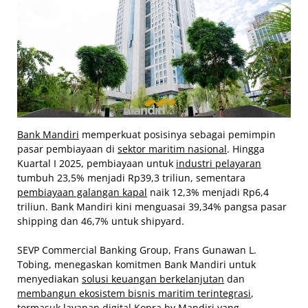
Bank Mandiri
memperkuat posisinya sebagai pemimpin
pasar pembiayaan di
sektor maritim nasional
. Hingga
Kuartal I 2025, pembiayaan untuk
industri pelayaran
tumbuh 23,5% menjadi Rp39,3 triliun, sementara
pembiayaan galangan kapal
naik 12,3% menjadi Rp6,4
triliun. Bank Mandiri kini menguasai 39,34% pangsa pasar
shipping dan 46,7% untuk shipyard.
SEVP Commercial Banking Group, Frans Gunawan L.
Tobing, menegaskan komitmen Bank Mandiri untuk
menyediakan
solusi keuangan berkelanjutan
dan
membangun ekosistem bisnis maritim terintegrasi
,
termasuk layanan digital Kopra by Mandiri yang