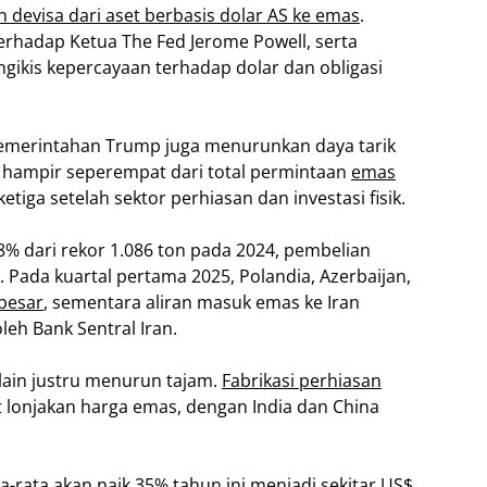
 devisa dari aset berbasis dolar AS ke emas
.
 terhadap Ketua The Fed Jerome Powell, serta
ikis kepercayaan terhadap dolar dan obligasi
 pemerintahan Trump juga menurunkan daya tarik
ampir seperempat dari total permintaan
emas
tiga setelah sektor perhiasan dan investasi fisik.
% dari rekor 1.086 ton pada 2024, pembelian
. Pada kuartal pertama 2025, Polandia, Azerbaijan,
besar
, sementara aliran masuk emas ke Iran
eh Bank Sentral Iran.
lain justru menurun tajam.
Fabrikasi perhiasan
t lonjakan harga emas, dengan India dan China
rata akan naik 35% tahun ini menjadi sekitar US$