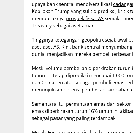
upaya bank sentral mendiversifikasi
cadangan
Kebijakan Trump yang sulit diprediksi, kritik
memburuknya
prospek fiskal AS
semakin meng
Treasury sebagai
aset aman
.
Tingginya ketegangan geopolitik sejak awal
aset-aset AS. Kini,
bank sentral
menyumbang h
dunia
, menjadikan mereka pembeli terbesar ke
Meski volume pembelian diperkirakan turun 8
tahun ini tetap diprediksi mencapai 1.000 ton
dan China tercatat sebagai
pembeli emas ter
menunjukkan potensi pembelian tambahan ol
Sementara itu, permintaan emas dari sektor 
emas
diperkirakan turun 16% tahun ini akiba
sebagai pasar yang paling terdampak.
Metals Focus
memperkirakan harga emas rata-