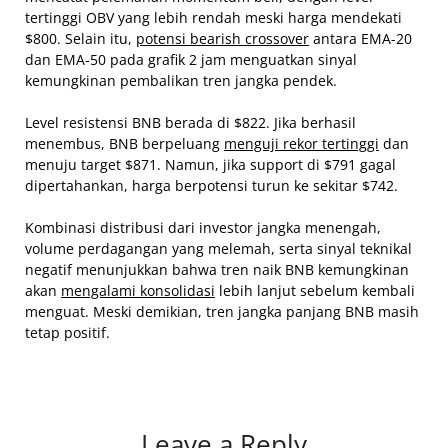
tertinggi OBV yang lebih rendah meski harga mendekati
$800. Selain itu,
potensi bearish crossover
antara EMA-20
dan EMA-50 pada grafik 2 jam menguatkan sinyal
kemungkinan pembalikan tren jangka pendek.
Level resistensi BNB berada di $822. Jika berhasil
menembus, BNB berpeluang
menguji rekor tertinggi
dan
menuju target $871. Namun, jika support di $791 gagal
dipertahankan, harga berpotensi turun ke sekitar $742.
Kombinasi distribusi dari investor jangka menengah,
volume perdagangan yang melemah, serta sinyal teknikal
negatif menunjukkan bahwa tren naik BNB kemungkinan
akan
mengalami konsolidasi
lebih lanjut sebelum kembali
menguat. Meski demikian, tren jangka panjang BNB masih
tetap positif.
Leave a Reply