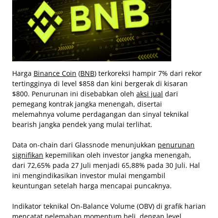
Harga
Binance Coin
(
BNB
) terkoreksi hampir 7% dari rekor
tertingginya di level $858 dan kini bergerak di kisaran
$800. Penurunan ini disebabkan oleh
aksi jual
dari
pemegang kontrak jangka menengah, disertai
melemahnya volume perdagangan dan sinyal teknikal
bearish jangka pendek yang mulai terlihat.
Data on-chain dari Glassnode menunjukkan
penurunan
signifikan
kepemilikan oleh investor jangka menengah,
dari 72,65% pada 27 Juli menjadi 65,88% pada 30 Juli. Hal
ini mengindikasikan investor mulai mengambil
keuntungan setelah harga mencapai puncaknya.
Indikator teknikal On-Balance Volume (OBV) di grafik harian
mencatat pelemahan momentum beli, dengan level