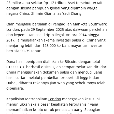
£5 miliar atau sekitar Rp112 triliun. Aset tersebut terkait
dengan skema penipuan global yang dipimpin warga
negara
China, Zhimin Qian
alias Yadi Zhang.
Qian mengaku bersalah di Pengadilan
Mahkota Southwark,
London, pada 29 September 2025 atas dakwaan perolehan
dan kepemilikan aset kripto ilegal. Antara 2014 hingga
2017, ia menjalankan skema investasi palsu di
China
yang
menjaring lebih dari 128.000 korban, mayoritas investor
berusia 50–75 tahun.
Dana hasil penipuan dialihkan ke
Bitcoin
, dengan total
61.000 BTC berhasil disita. Qian sempat melarikan diri dari
China menggunakan dokumen palsu dan mencuci uang
hasil curian melalui pembelian properti di Inggris dan
Dubai, dibantu rekannya Jian Wen yang sebelumnya telah
dipenjara.
Kepolisian Metropolitan
London
menegaskan kasus ini
menunjukkan skala besar kejahatan terorganisir yang
memanfaatkan kripto untuk pencucian uang. Sebagian