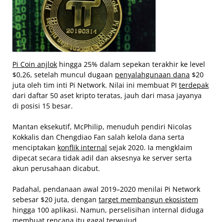
Pi Coin anjlok
hingga 25% dalam sepekan terakhir ke level
$0,26, setelah muncul dugaan
penyalahgunaan dana
$20
juta oleh tim inti Pi Network. Nilai ini membuat PI
terdepak
dari daftar 50 aset kripto teratas, jauh dari masa jayanya
di posisi 15 besar.
Mantan eksekutif, McPhilip, menuduh pendiri Nicolas
Kokkalis dan Chengdiao Fan salah kelola dana serta
menciptakan
konflik internal
sejak 2020. Ia mengklaim
dipecat secara tidak adil dan aksesnya ke server serta
akun perusahaan dicabut.
Padahal, pendanaan awal 2019–2020 menilai Pi Network
sebesar $20 juta, dengan
target membangun ekosistem
hingga 100 aplikasi. Namun, perselisihan internal diduga
membuat rencana itu
gagal terwujud
.