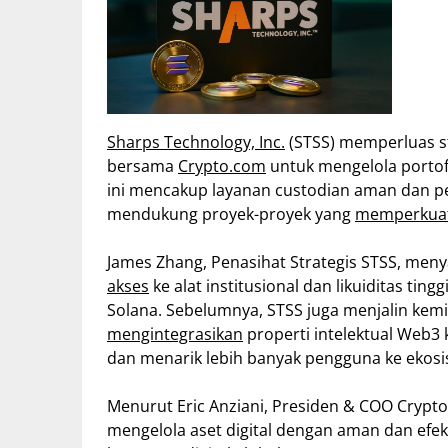
Sharps Technology, Inc.
(STSS) memperluas st
bersama
Crypto.com
untuk mengelola portofol
ini mencakup layanan custodian aman dan pe
mendukung proyek-proyek yang
memperkuat
James Zhang, Penasihat Strategis STSS, men
akses
ke alat institusional dan likuiditas ti
Solana. Sebelumnya, STSS juga menjalin kem
mengintegrasikan
properti intelektual Web3
dan menarik lebih banyak pengguna ke ekosi
Menurut Eric Anziani, Presiden & COO Crypt
mengelola aset digital dengan aman dan efekt