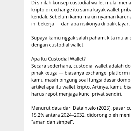
Di sinilah konsep custodial wallet mulai me
kripto di exchange itu sama kayak wallet pri
kendali. Sebelum kamu makin nyaman karen
ini bekerja — dan apa risikonya di balik layar.
Supaya kamu nggak salah paham, kita mulai 
dengan custodial wallet.
Apa Itu Custodial
Wallet
?
Secara sederhana, custodial wallet adalah d
pihak ketiga — biasanya exchange, platform
kamu masih bingung soal fungsi dasar dompet 
artikel apa itu wallet kripto. Artinya, kamu bi
harus repot menjaga kunci privat sendiri.
Menurut data dari DataIntelo (2025), pasar 
15,2% antara 2024–2032,
didorong
oleh meni
“aman dan simpel”.