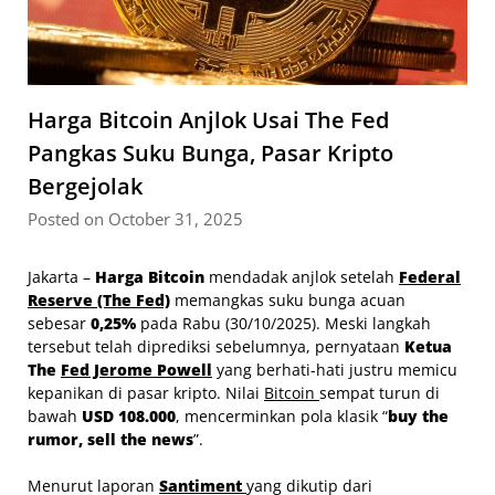
Harga Bitcoin Anjlok Usai The Fed
Pangkas Suku Bunga, Pasar Kripto
Bergejolak
Posted on October 31, 2025
Jakarta –
Harga Bitcoin
mendadak anjlok setelah
Federal
Reserve (The Fed)
memangkas suku bunga acuan
sebesar
0,25%
pada Rabu (30/10/2025). Meski langkah
tersebut telah diprediksi sebelumnya, pernyataan
Ketua
The
Fed Jerome Powell
yang berhati-hati justru memicu
kepanikan di pasar kripto. Nilai
Bitcoin
sempat turun di
bawah
USD 108.000
, mencerminkan pola klasik “
buy the
rumor, sell the news
”.
Menurut laporan
Santiment
yang dikutip dari