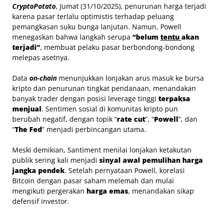
CryptoPotato
, Jumat (31/10/2025), penurunan harga terjadi
karena pasar terlalu optimistis terhadap peluang
pemangkasan suku bunga lanjutan. Namun, Powell
menegaskan bahwa langkah serupa
“belum
tentu
akan
terjadi”
, membuat pelaku pasar berbondong-bondong
melepas asetnya.
Data
on-chain
menunjukkan lonjakan arus masuk ke bursa
kripto dan penurunan tingkat pendanaan, menandakan
banyak trader dengan posisi leverage tinggi
terpaksa
menjual
. Sentimen sosial di komunitas kripto pun
berubah negatif, dengan topik “
rate cut
”, “
Powell
”, dan
“
The Fed
” menjadi perbincangan utama.
Meski demikian, Santiment menilai lonjakan ketakutan
publik sering kali menjadi
sinyal awal pemulihan harga
jangka pendek
. Setelah pernyataan Powell, korelasi
Bitcoin dengan pasar saham melemah dan mulai
mengikuti pergerakan
harga emas
, menandakan sikap
defensif investor.