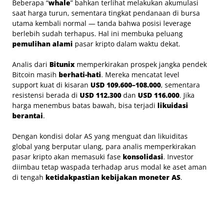
Beberapa “
whale
” bahkan terlihat melakukan akumulasi
saat harga turun, sementara tingkat pendanaan di bursa
utama kembali normal — tanda bahwa posisi leverage
berlebih sudah terhapus. Hal ini membuka peluang
pemulihan alami
pasar kripto dalam waktu dekat.
Analis dari
Bitunix
memperkirakan prospek jangka pendek
Bitcoin masih
berhati-hati
. Mereka mencatat level
support kuat di kisaran
USD 109.600–108.000
, sementara
resistensi berada di
USD 112.300
dan
USD 116.000
. Jika
harga menembus batas bawah, bisa terjadi
likuidasi
berantai
.
Dengan kondisi dolar AS yang menguat dan likuiditas
global yang berputar ulang, para analis memperkirakan
pasar kripto akan memasuki fase
konsolidasi
. Investor
diimbau tetap waspada terhadap arus modal ke aset aman
di tengah
ketidakpastian kebijakan moneter AS
.