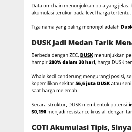
Data on-chain menunjukkan pola yang jelas: 
akumulasi terukur pada level harga tertentu.
Tiga nama yang paling menonjol adalah
Dusk
DUSK Jadi Medan Tarik Men
Berbeda dengan ZEC,
DUSK
menunjukkan peri
hampir
200% dalam 30 hari
, harga DUSK ter
Whale kecil cenderung mengurangi posisi, 
kepemilikan sekitar
56,6 juta DUSK
atau seni
saat harga melemah.
Secara struktur, DUSK membentuk potensi
i
$0,190
menjadi resistance krusial, dengan tar
COTI Akumulasi Tipis, Siny