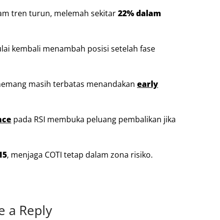
am tren turun, melemah sekitar
22% dalam
ai kembali menambah posisi setelah fase
 memang masih terbatas menandakan
early
nce
pada RSI membuka peluang pembalikan jika
15
, menjaga COTI tetap dalam zona risiko.
e a Reply