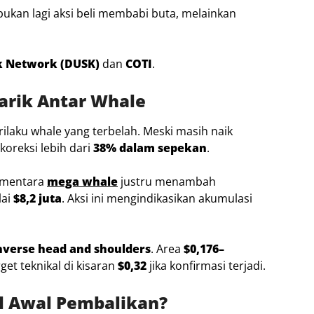
bukan lagi aksi beli membabi buta, melainkan
 Network (DUSK)
dan
COTI
.
arik Antar Whale
laku whale yang terbelah. Meski masih naik
koreksi lebih dari
38% dalam sepekan
.
sementara
mega whale
justru menambah
lai
$8,2 juta
. Aksi ini mengindikasikan akumulasi
nverse head and shoulders
. Area
$0,176–
get teknikal di kisaran
$0,32
jika konfirmasi terjadi.
al Awal Pembalikan?