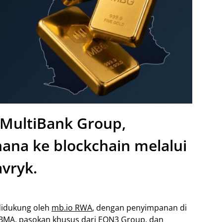
i MultiBank Group,
na ke blockchain melalui
vryk.
 didukung oleh
mb.io RWA
, dengan penyimpanan di
LBMA, pasokan khusus dari
EON3 Group
, dan