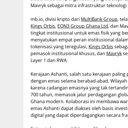
Mavryk sebagai mitra infrastruktur teknologi
mb.io, divisi kripto dari
MultiBank Group
, te
Kings Orbis
,
EON3 Group Ghana Ltd
, dan Ma
tingkat institusional untuk emas fisik yang b
menyatukan empat peran institusional dalam 
tokenisasi yang teregulasi,
Kings Orbis
sebaga
pemasok institusional khusus, dan
Mavryk
se
Layer 1 dan RWA.
Kerajaan Ashanti, salah satu kerajaan paling p
dengan emas selama berabad-abad. Wilayah in
karena cadangan emasnya yang tak tertandin
700 tahun, memasok jalur perdagangan glob
Ghana modern. Kolaborasi ini membawa wari
emas Ashanti dapat diakses oleh basis inves
digital yang dapat diperdagangkan secara fra