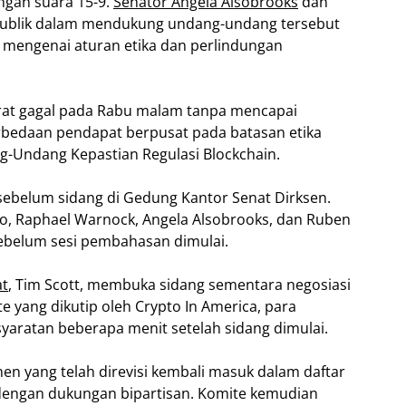
gan suara 15-9.
Senator Angela Alsobrooks
dan
ublik dalam mendukung undang-undang tersebut
 mengenai aturan etika dan perlindungan
krat gagal pada Rabu malam tanpa mencapai
rbedaan pendapat berpusat pada batasan etika
g-Undang Kepastian Regulasi Blockchain.
 sebelum sidang di Gedung Kantor Senat Dirksen.
o, Raphael Warnock, Angela Alsobrooks, dan Ruben
sebelum sesi pembahasan dimulai.
at
, Tim Scott, membuka sidang sementara negosiasi
te yang dikutip oleh Crypto In America, para
aratan beberapa menit setelah sidang dimulai.
 yang telah direvisi kembali masuk dalam daftar
engan dukungan bipartisan. Komite kemudian