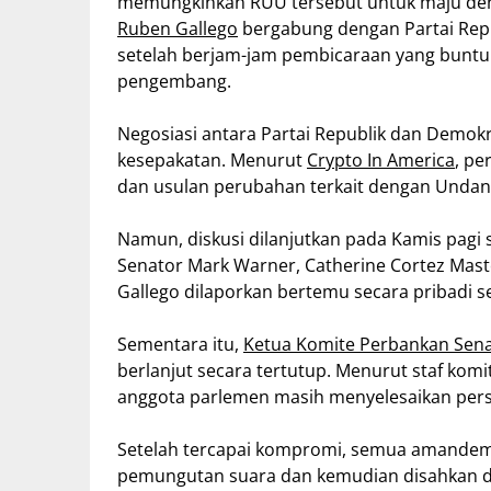
memungkinkan RUU tersebut untuk maju den
Ruben Gallego
bergabung dengan Partai Rep
setelah berjam-jam pembicaraan yang buntu
pengembang.
Negosiasi antara Partai Republik dan Demo
kesepakatan. Menurut
Crypto In America
, pe
dan usulan perubahan terkait dengan Undan
Namun, diskusi dilanjutkan pada Kamis pagi
Senator Mark Warner, Catherine Cortez Mast
Gallego dilaporkan bertemu secara pribadi 
Sementara itu,
Ketua Komite Perbankan Sen
berlanjut secara tertutup. Menurut staf komi
anggota parlemen masih menyelesaikan persy
Setelah tercapai kompromi, semua amandemen
pemungutan suara dan kemudian disahkan d