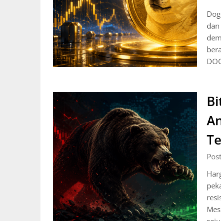
Dog
dan 
demi
ber
DO
Bi
An
Te
Pos
Har
peka
resi
Mesk