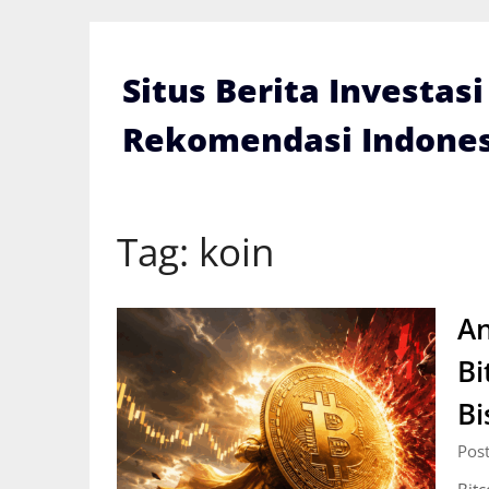
Skip
to
content
Situs Berita Investas
Rekomendasi Indones
Tag:
koin
An
Bi
Bi
Pos