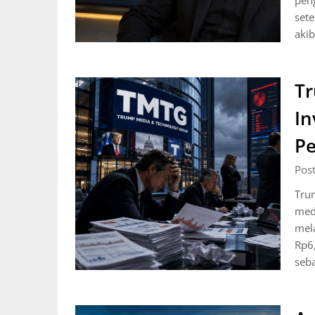
pen
set
akib
Tr
In
P
Pos
Tru
medi
mela
Rp6,
seb