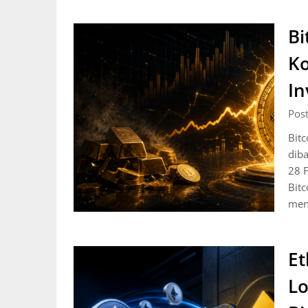
Bi
Ko
In
Pos
Bitc
diba
28 F
Bitc
men
Et
Lo