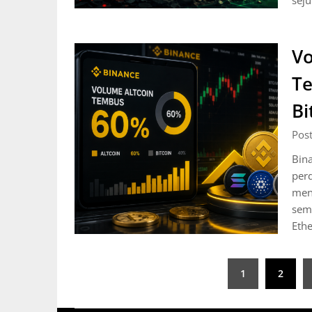
sej
Vo
Te
Bi
Pos
Bina
perd
mend
seme
Eth
Posts
1
2
pagination