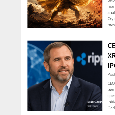
Bitc
mark
anal
Cryp
mas
CE
XR
IP
Pos
CEO
pem
spes
Init
Gar