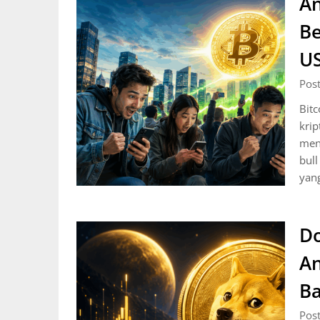
An
Be
US
Pos
Bitc
kri
men
bull
yang
Do
An
B
Pos