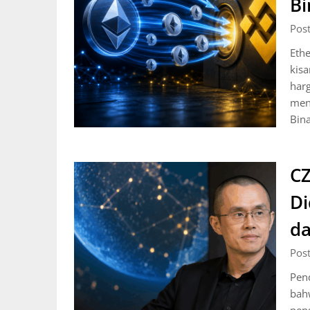
Bi
Pos
Ethe
kis
harg
men
Bin
CZ
D
da
Pos
Pen
bah