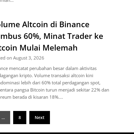
umlah…
lume Altcoin di Binance
mbus 60%, Minat Trader ke
tcoin Mulai Melemah
ted on August 3, 2026
nce mencatat perubahan besar dalam aktivitas
agangan kripto. Volume transaksi altcoin kini
ominasi lebih dari 60% total perdagangan spot,
ntara pangsa Bitcoin turun menjadi sekitar 22% dan
ereum berada di kisaran 18%….
…
8
Next