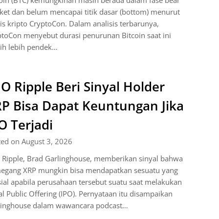
oin (BTC) kemungkinan masih berada dalam fase bear
et dan belum mencapai titik dasar (bottom) menurut
is kripto CryptoCon. Dalam analisis terbarunya,
toCon menyebut durasi penurunan Bitcoin saat ini
ih lebih pendek…
O Ripple Beri Sinyal Holder
P Bisa Dapat Keuntungan Jika
O Terjadi
ted on August 3, 2026
 Ripple, Brad Garlinghouse, memberikan sinyal bahwa
egang XRP mungkin bisa mendapatkan sesuatu yang
ial apabila perusahaan tersebut suatu saat melakukan
ial Public Offering (IPO). Pernyataan itu disampaikan
linghouse dalam wawancara podcast…